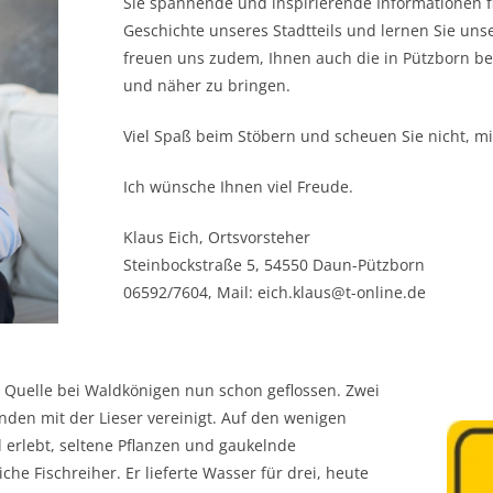
Sie spannende und inspirierende Informationen fi
Geschichte unseres Stadtteils und lernen Sie uns
freuen uns zudem, Ihnen auch die in Pützborn b
und näher zu bringen.
Viel Spaß beim Stöbern und scheuen Sie nicht, mi
Ich wünsche Ihnen viel Freude.
Klaus Eich, Ortsvorsteher
Steinbockstraße 5, 54550 Daun-Pützborn
06592/7604, Mail: eich.klaus@t-online.de
r Quelle bei Waldkönigen nun schon geflossen. Zwei
ünden mit der Lieser vereinigt. Auf den wenigen
d erlebt, seltene Pflanzen und gaukelnde
che Fischreiher. Er lieferte Wasser für drei, heute