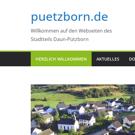
Zum
puetzborn.de
Inhalt
springen
Willkommen auf den Webseiten des
Stadtteils Daun-Pützborn
HERZLICH WILLKOMMEN
AKTUELLES
DO