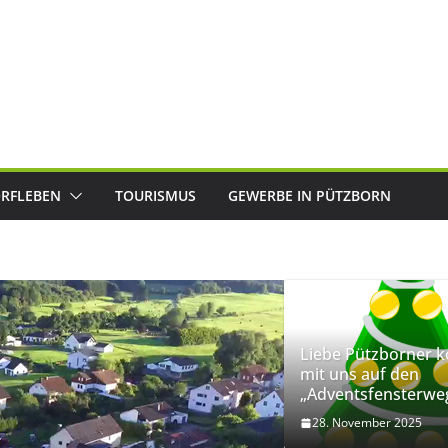
RFLEBEN
TOURISMUS
GEWERBE IN PÜTZBORN
Liebe Pützborner 
mit uns auf den
„Adventsfensterwe
28. November 2025