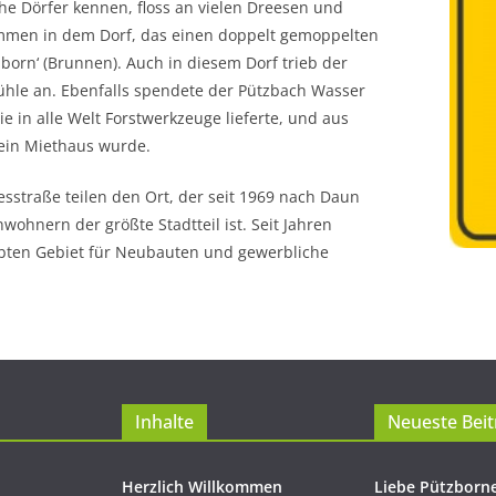
che Dörfer kennen, floss an vielen Dreesen und
mmen in dem Dorf, das einen doppelt gemoppelten
-born‘ (Brunnen). Auch in diesem Dorf trieb der
Mühle an. Ebenfalls spendete der Pützbach Wasser
e in alle Welt Forstwerkzeuge lieferte, und aus
 ein Miethaus wurde.
sstraße teilen den Ort, der seit 1969 nach Daun
ohnern der größte Stadtteil ist. Seit Jahren
iebten Gebiet für Neubauten und gewerbliche
Inhalte
Neueste Beit
Herzlich Willkommen
Liebe Pützborn