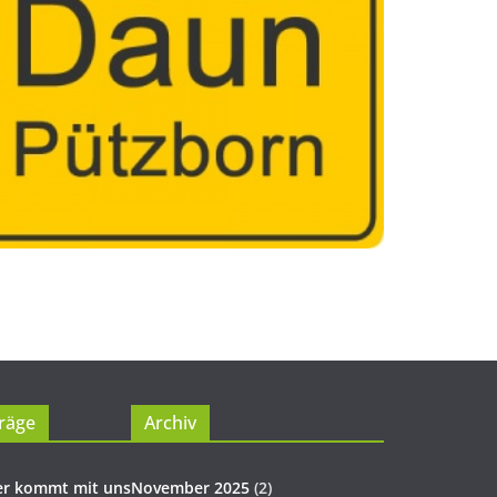
räge
Archiv
er kommt mit uns
November 2025
(2)