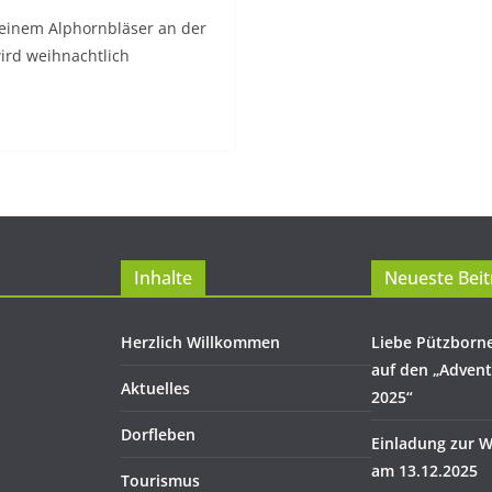
einem Alphornbläser an der
ird weihnachtlich
Inhalte
Neueste Beit
Herzlich Willkommen
Liebe Pützborn
auf den „Adven
Aktuelles
2025“
Dorfleben
Einladung zur W
am 13.12.2025
Tourismus